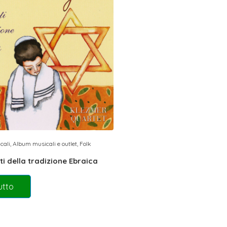
cali
,
Album musicali e outlet
,
Folk
nti della tradizione Ebraica
utto