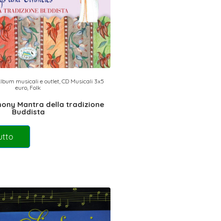
lbum musicali e outlet
,
CD Musicali 3x5
euro
,
Folk
ony Mantra della tradizione
Buddista
utto