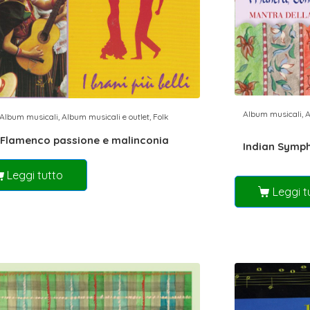
Album musicali
,
A
Album musicali
,
Album musicali e outlet
,
Folk
Flamenco passione e malinconia
Indian Symph
Leggi tutto
Leggi t