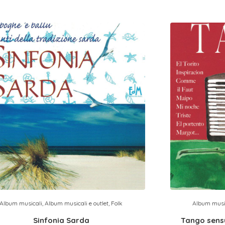
Album musicali
,
Album musicali e outlet
,
Folk
Album musi
Sinfonia Sarda
Tango sensu