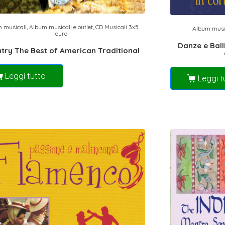
 musicali
,
Album musicali e outlet
,
CD Musicali 3x5
Album musi
euro
Danze e Balli
try The Best of American Traditional
Leggi tutto
Leggi t