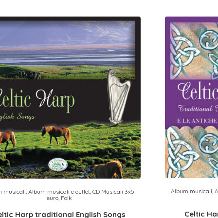
Album musicali
,
A
 musicali
,
Album musicali e outlet
,
CD Musicali 3x5
euro
,
Folk
Celtic Ha
eltic Harp traditional English Songs