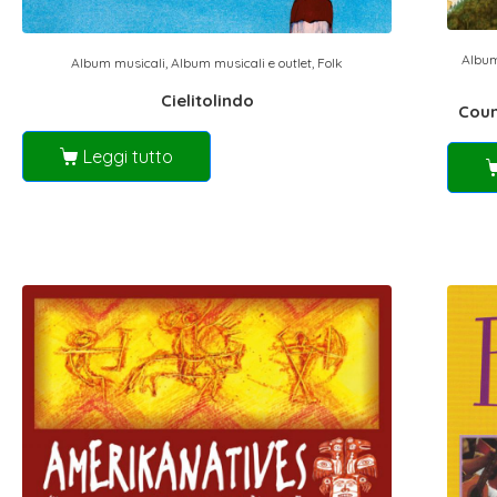
Album
Album musicali
,
Album musicali e outlet
,
Folk
Cielitolindo
Coun
Leggi tutto