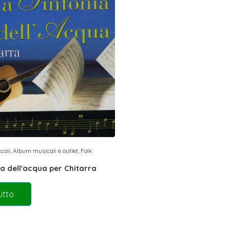
cali
,
Album musicali e outlet
,
Folk
ia dell'acqua per Chitarra
utto