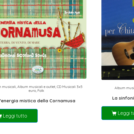
 musicali
,
Album musicali e outlet
,
CD Musicali 3x5
Album musi
euro
,
Folk
La sinfon
'energia mistica della Cornamusa
Leggi t
Leggi tutto