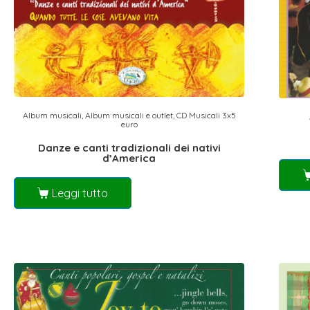
Album musicali
,
Album musicali e outlet
,
CD Musicali 3x5
euro
Danze e canti tradizionali dei nativi
d’America
Leggi tutto