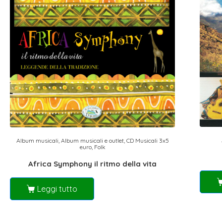
Album musicali
,
Album musicali e outlet
,
CD Musicali 3x5
euro
,
Folk
Africa Symphony il ritmo della vita
Leggi tutto