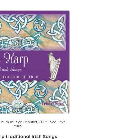
lbum musicali e outlet
,
CD Musicali 3x5
euro
rp traditional Irish Songs