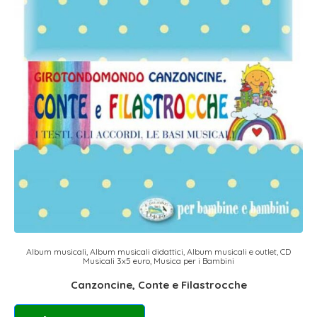
Album musicali
,
Album musicali didattici
,
Album musicali e outlet
,
CD
Musicali 3x5 euro
,
Musica per i Bambini
Canzoncine, Conte e Filastrocche