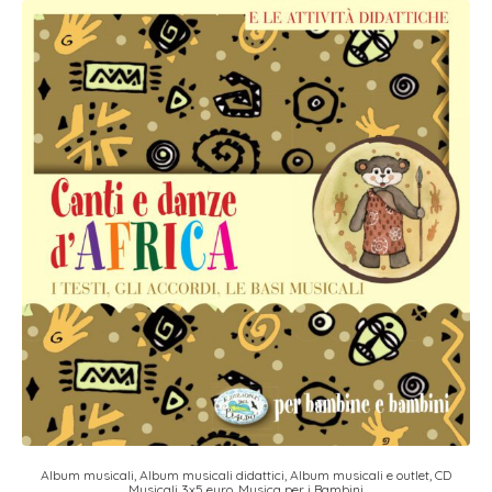
Album musicali
,
Album musicali didattici
,
Album musicali e outlet
,
CD
Musicali 3x5 euro
,
Musica per i Bambini