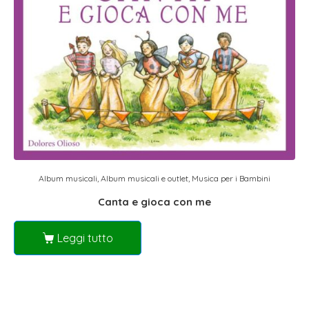
Album musicali
,
Album musicali e outlet
,
Musica per i Bambini
Canta e gioca con me
Leggi tutto