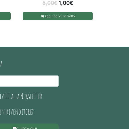
5,00
€
1,00
€
Aggiungi al carrello
ca
iviti alla Newsletter
 un rivenditore?
CLICCA QUI