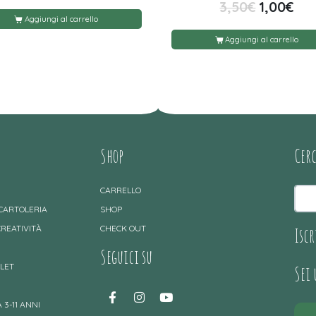
3,50
€
1,00
€
Aggiungi al carrello
Aggiungi al carrello
Shop
Cer
CARRELLO
 CARTOLERIA
SHOP
CREATIVITÀ
CHECK OUT
Iscr
Seguici su
TLET
Sei
 3-11 ANNI