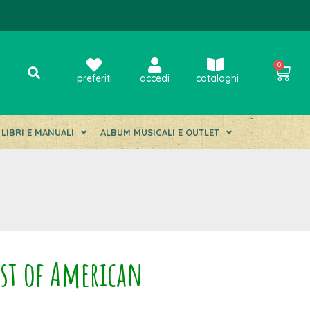
0
preferiti
accedi
cataloghi
LIBRI E MANUALI
ALBUM MUSICALI E OUTLET
est of American