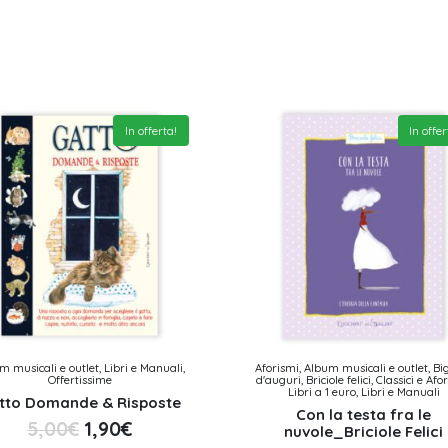
In offerta!
In offer
m musicali e outlet, Libri e Manuali,
Aforismi, Album musicali e outlet, Big
Offertissime
d'auguri, Briciole felici, Classici e Afo
Libri a 1 euro, Libri e Manuali
tto Domande & Risposte
Con la testa fra le
5,00
€
1,90
€
nuvole_Briciole Felici