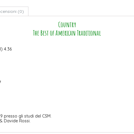
censioni (0)
Country
The Best of American Traditional
l) 4.36
7
 presso gli studi del CSM.
 & Davide Rossi.