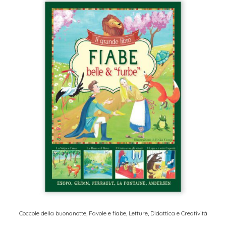
Coccole della buonanotte
,
Favole e fiabe
,
Letture, Didattica e Creatività