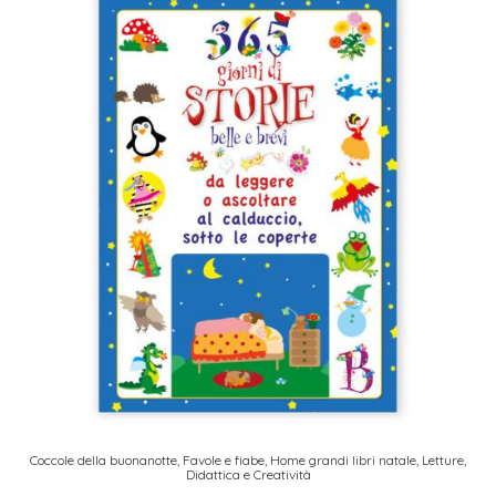
Coccole della buonanotte
,
Favole e fiabe
,
Home grandi libri natale
,
Letture,
Didattica e Creatività