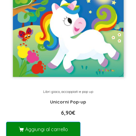
Libri gioco, accoppiati e pop up
Unicorni Pop-up
6,90
€
Aggiungi al carrello