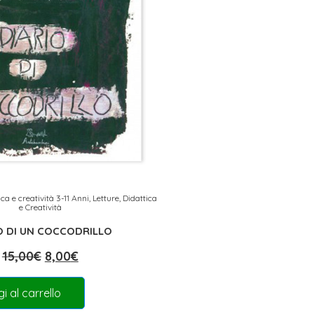
ica e creatività 3-11 Anni
,
Letture, Didattica
e Creatività
O DI UN COCCODRILLO
15,00
€
8,00
€
i al carrello