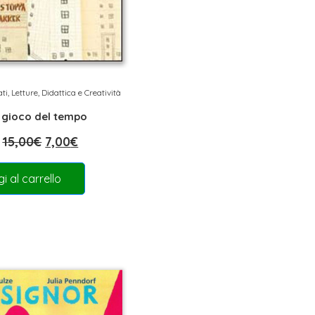
ati
,
Letture, Didattica e Creatività
l gioco del tempo
15,00
€
7,00
€
i al carrello