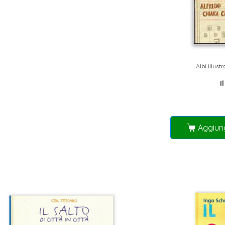
Albi illustr
I
Aggiung