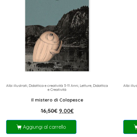
Albi illustrati
,
Didattica e creatività 3-11 Anni
,
Letture, Didattica
Albi illu
e Creatività
Il mistero di Colapesce
16,50
€
9,00
€
Aggiungi al carrello