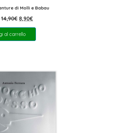
enture di Molli e Babau
14,90
€
8,90
€
i al carrello