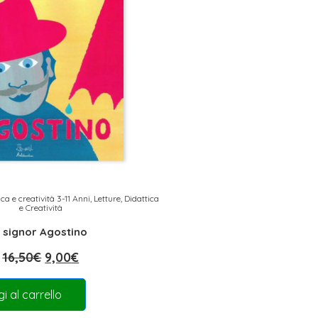
ica e creatività 3-11 Anni
,
Letture, Didattica
e Creatività
l signor Agostino
16,50
€
9,00
€
i al carrello