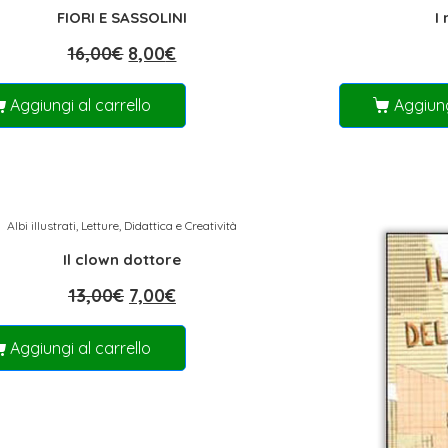
FIORI E SASSOLINI
I
16,00
€
8,00
€
Aggiungi al carrello
Aggiung
Albi illustrati
,
Letture, Didattica e Creatività
Il clown dottore
13,00
€
7,00
€
Aggiungi al carrello