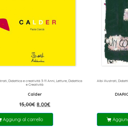
strati
,
Didattica e creatività 3-11 Anni
,
Letture, Didattica
Albi illustrati
,
Didatt
e Creatività
Calder
DIARI
15,00
€
8,00
€
Aggiungi al carrello
Aggiung