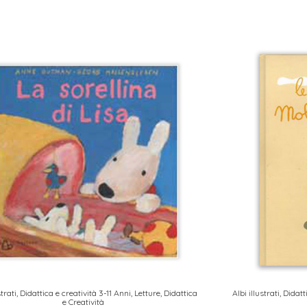
strati
,
Didattica e creatività 3-11 Anni
,
Letture, Didattica
Albi illustrati
,
Didatt
e Creatività