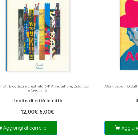
strati
,
Didattica e creatività 3-11 Anni
,
Letture, Didattica
Albi illustrati
,
Didatt
e Creatività
Il salto di città in città
I
12,00
€
6,00
€
Aggiungi al carrello
Aggiung