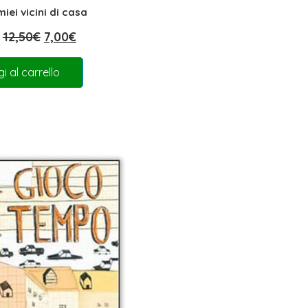
 miei vicini di casa
12,50
€
7,00
€
i al carrello