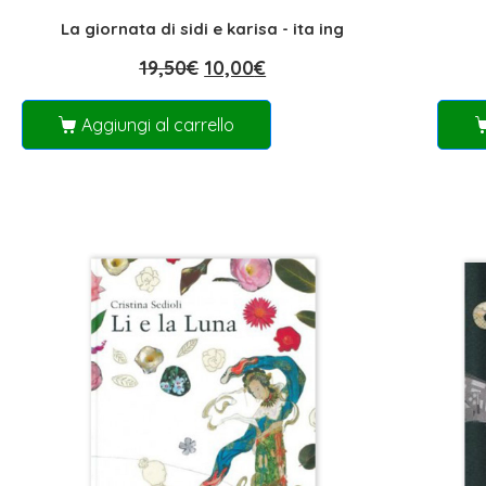
La giornata di sidi e karisa - ita ing
19,50
€
10,00
€
Aggiungi al carrello