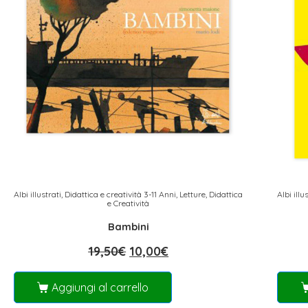
Albi illustrati
,
Didattica e creatività 3-11 Anni
,
Letture, Didattica
Albi illu
e Creatività
Bambini
19,50
€
10,00
€
Aggiungi al carrello