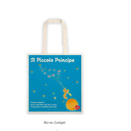
Borse
,
Gadget