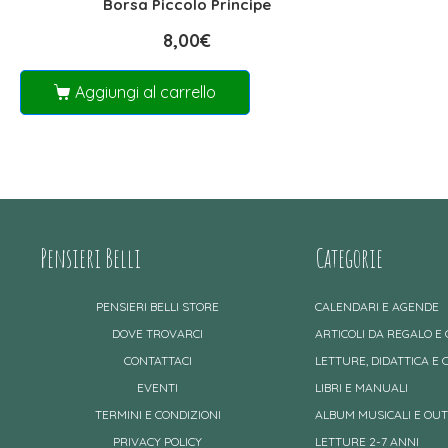
Borsa Piccolo Principe
8,00
€
Aggiungi al carrello
Pensieri Belli
Categorie
PENSIERI BELLI STORE
CALENDARI E AGENDE
DOVE TROVARCI
ARTICOLI DA REGALO E
CONTATTACI
LETTURE, DIDATTICA E 
EVENTI
LIBRI E MANUALI
TERMINI E CONDIZIONI
ALBUM MUSICALI E OU
PRIVACY POLICY
LETTURE 2-7 ANNI