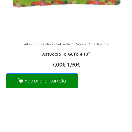
Album musicali e outlet
,
Astucci
,
Gadget
,
Offertissime
Astuccio Io Gufo e tu?
7,00
€
1,90
€
Aggiungi al carrello