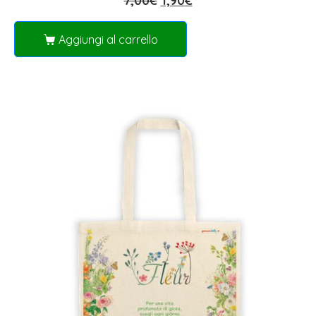
7,00
€
1,90
€
Aggiungi al carrello