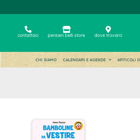
contattaci
pensieri belli store
dove trovarci
CHI SIAMO
CALENDARI E AGENDE
ARTICOLI 