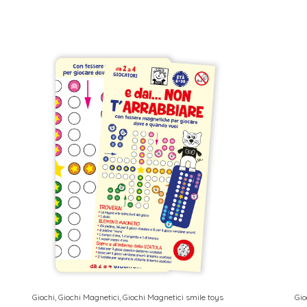
Giochi
,
Giochi Magnetici
,
Giochi Magnetici smile toys
Gio