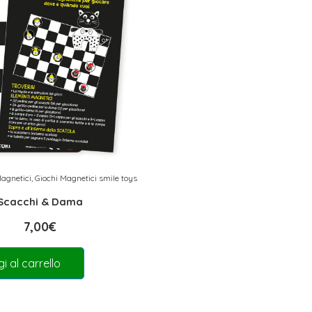
Magnetici
,
Giochi Magnetici smile toys
Scacchi & Dama
7,00
€
i al carrello