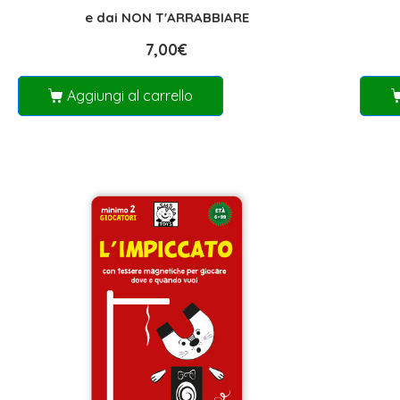
e dai NON T'ARRABBIARE
7,00
€
Aggiungi al carrello