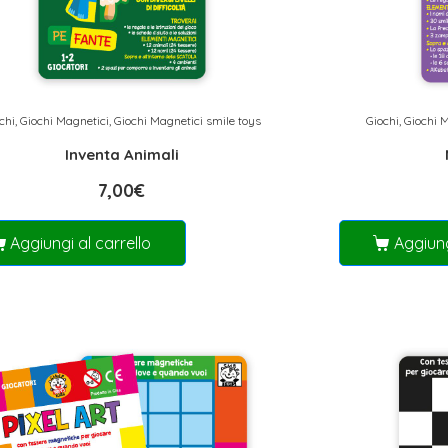
chi
,
Giochi Magnetici
,
Giochi Magnetici smile toys
Giochi
,
Giochi 
Inventa Animali
7,00
€
Aggiungi al carrello
Aggiung