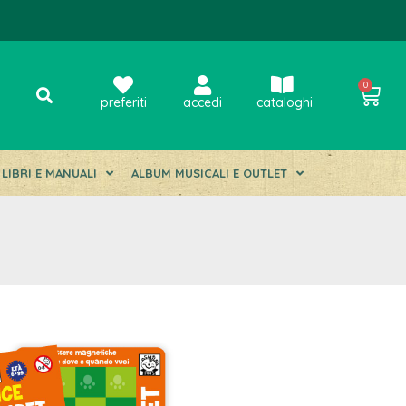
0
preferiti
accedi
cataloghi
LIBRI E MANUALI
ALBUM MUSICALI E OUTLET