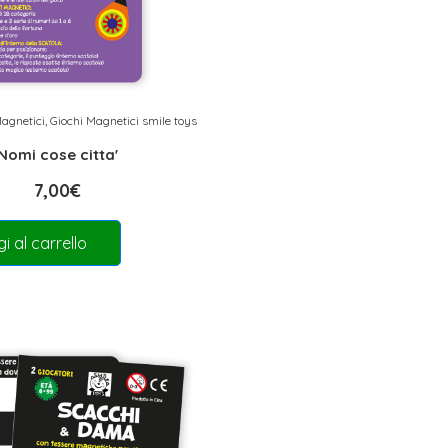
Magnetici
,
Giochi Magnetici smile toys
Nomi cose citta'
7,00
€
i al carrello