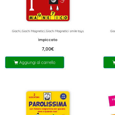
Giochi
,
Giochi Magnetici
,
Giochi Magnetici smile toys
Gio
Impiccato
7,00
€
Aggiungi al carrello