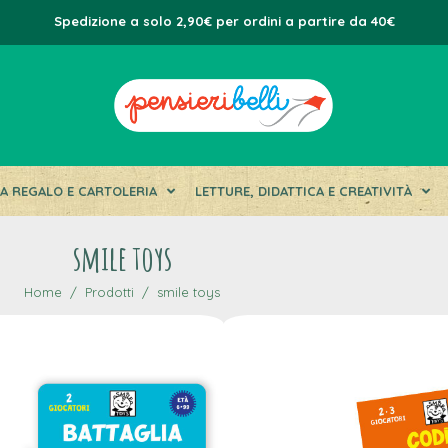
Spedizione a solo 2,90€ per ordini a partire da 40€
DA REGALO E CARTOLERIA
LETTURE, DIDATTICA E CREATIVITÀ
smile toys
Home
Prodotti
smile toys