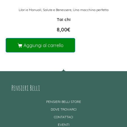
Libri e Manuali
,
Salute e Benessere
,
Una macchina perfetta
Tai chi
8,00
€
Aggiungi al carrello
Pensieri Belli
PENSIERI BELLI STORE
DOVE TROVARCI
CONTATTACI
EVENTI