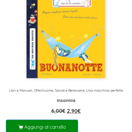
Libri e Manuali
,
Offertissime
,
Salute e Benessere
,
Una macchina perfetta
Insonnia
6,00
€
2,90
€
Aggiungi al carrello