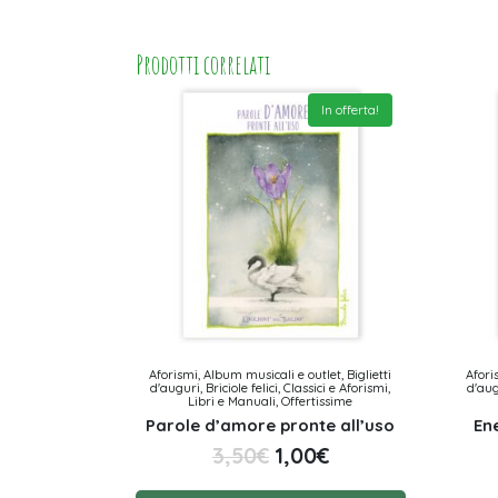
Prodotti correlati
In offerta!
Aforismi, Album musicali e outlet, Biglietti
Afori
d'auguri, Briciole felici, Classici e Aforismi,
d'augu
Libri e Manuali, Offertissime
Parole d’amore pronte all’uso
Ene
3,50
€
1,00
€