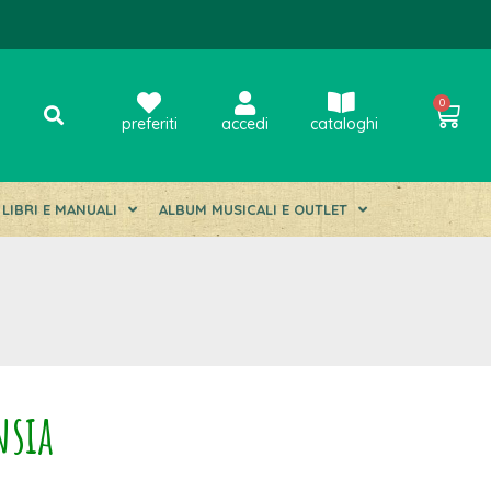
0
preferiti
accedi
cataloghi
LIBRI E MANUALI
ALBUM MUSICALI E OUTLET
nsia