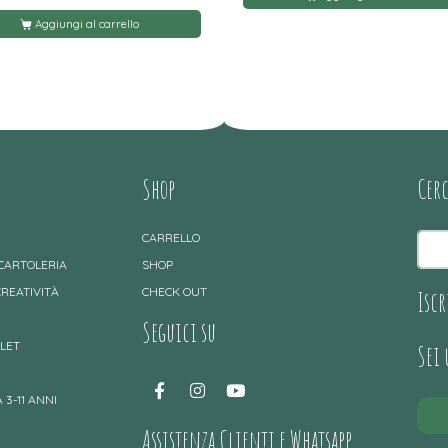
Aggiungi al carrello
Shop
Cer
CARRELLO
 CARTOLERIA
SHOP
CREATIVITÀ
CHECK OUT
Iscr
Seguici su
TLET
Sei
 3-11 ANNI
Assistenza Clienti e Whatsapp