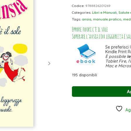
Codice:
9788826201269
Categories:
Libri e Manuali
,
Salute 
Tags:
ansia
,
manuale pratico
,
medi
Eppure fuori c’è il sole
Superare l’ansia con leggerezza e sal
Se preferisci
Kindle Print R
È possibile
le
Tablet Fire, l
Mac e Micros
195 disponibili
A
Agg