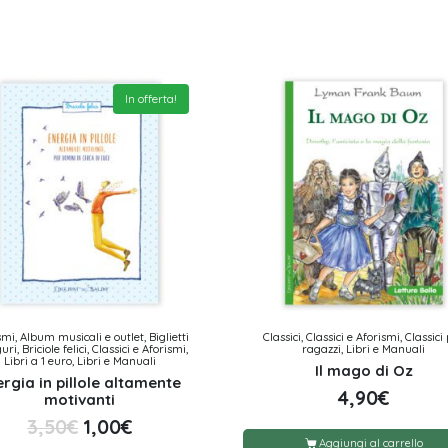
In offerta!
smi, Album musicali e outlet, Biglietti
Classici, Classici e Aforismi, Classici
ri, Briciole felici, Classici e Aforismi,
ragazzi, Libri e Manuali
Libri a 1 euro, Libri e Manuali
Il mago di Oz
rgia in pillole altamente
4,90
€
motivanti
3,50
€
1,00
€
Aggiungi al carrello