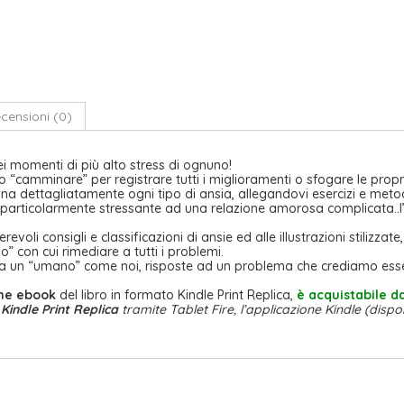
censioni (0)
i momenti di più alto stress di ognuno!
“camminare” per registrare tutti i miglioramenti o sfogare le proprie
ina dettagliatamente ogni tipo di ansia, allegandovi esercizi e metod
 particolarmente stressante ad una relazione amorosa complicata..l’
evoli consigli e classificazioni di ansie ed alle illustrazioni stilizzate
” con cui rimediare a tutti i problemi.
to da un “umano” come noi, risposte ad un problema che crediamo ess
one ebook
del libro in formato Kindle Print Replica,
è acquistabile d
Kindle Print Replica
tramite Tablet Fire, l’applicazione Kindle (disp