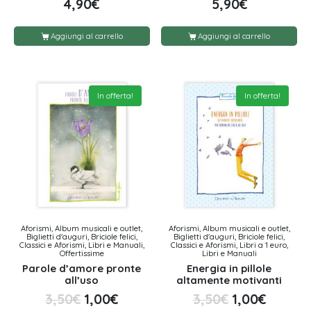
4,90
€
5,90
€
Aggiungi al carrello
Aggiungi al carrello
In offerta!
In offerta!
Aforismi, Album musicali e outlet,
Aforismi, Album musicali e outlet,
Biglietti d'auguri, Briciole felici,
Biglietti d'auguri, Briciole felici,
Classici e Aforismi, Libri e Manuali,
Classici e Aforismi, Libri a 1 euro,
Offertissime
Libri e Manuali
Parole d’amore pronte
Energia in pillole
all’uso
altamente motivanti
3,50
€
1,00
€
3,50
€
1,00
€