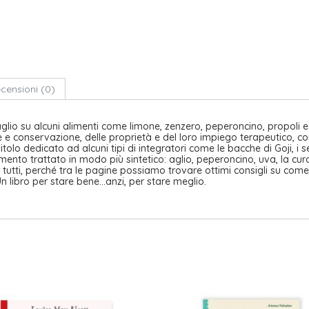
censioni (0)
aglio su alcuni alimenti come limone, zenzero, peperoncino, propoli e p
 e conservazione, delle proprietà e del loro impiego terapeutico, con
pitolo dedicato ad alcuni tipi di integratori come le bacche di Goji, i 
nto trattato in modo più sintetico: aglio, peperoncino, uva, la cura d
 tutti, perché tra le pagine possiamo trovare ottimi consigli su come 
 Un libro per stare bene…anzi, per stare meglio.