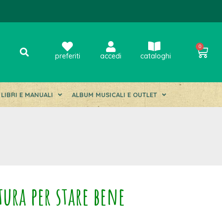
0
preferiti
accedi
cataloghi
LIBRI E MANUALI
ALBUM MUSICALI E OUTLET
tura per stare bene