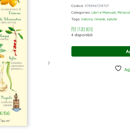
Codice:
9788867218707
Categories:
Libri e Manuali
,
Miracol
Tags:
natura
,
rimedi
,
salute
Per stare bene
4 disponibili
A
Agg