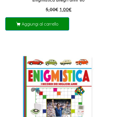
Enigmistica allegri anni '60
5,00
€
1,00
€
Aggiungi al carrello