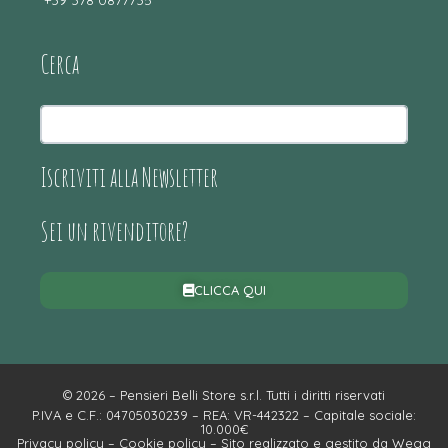
+39 378 0877735
Cerca
Iscriviti alla Newsletter
Sei un rivenditore?
CLICCA QUI
© 2026 – Pensieri Belli Store s.r.l. Tutti i diritti riservati
P.IVA e C.F.: 04705030239 – REA: VR-442322 – Capitale sociale:
10.000€
Privacy policy
–
Cookie policy
– Sito realizzato e gestito da
Wegg