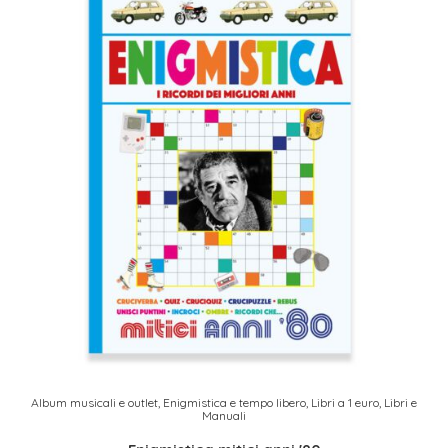
Album musicali e outlet
,
Enigmistica e tempo libero
,
Libri a 1 euro
,
Libri e
Manuali