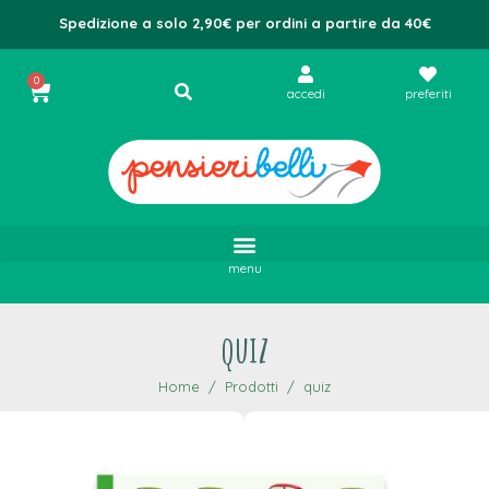
Spedizione a solo 2,90€ per ordini a partire da 40€
0
accedi
preferiti
menu
quiz
Home
Prodotti
quiz