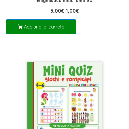
Enigmistica mitici anni '80
5,00
€
1,00
€
Aggiungi al carrello