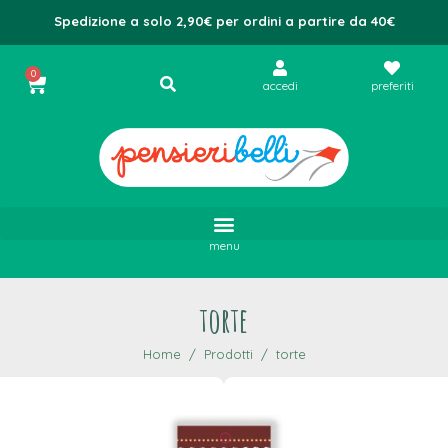
Spedizione a solo 2,90€ per ordini a partire da 40€
0
accedi
preferiti
menu
torte
Home
Prodotti
torte