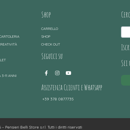
Shop
Cer
CARRELLO
 CARTOLERIA
SHOP
CREATIVITÀ
CHECK OUT
Iscr
Seguici su
TLET
Sei
 3-11 ANNI
Assistenza Clienti e Whatsapp
+39 378 0877735
– Pensieri Belli Store s.r.l. Tutti i diritti riservati