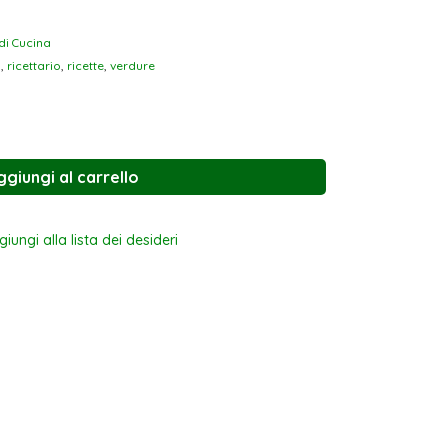
 di Cucina
i
,
ricettario
,
ricette
,
verdure
ggiungi al carrello
iungi alla lista dei desideri