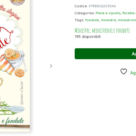
Codice:
9788826203546
Categories:
Pane e cipolla
,
Ricette
Tags:
fondute
,
minestre
,
minestron
Minestre, minestroni e fondute
195 disponibili
A
Agg