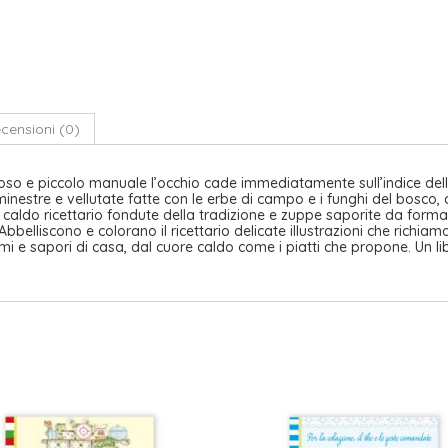
censioni (0)
oso e piccolo manuale l’occhio cade immediatamente sull’indice delle
inestre e vellutate fatte con le erbe di campo e i funghi del bosco, 
 caldo ricettario fondute della tradizione e zuppe saporite da forma
. Abbelliscono e colorano il ricettario delicate illustrazioni che ric
umi e sapori di casa, dal cuore caldo come i piatti che propone. Un l