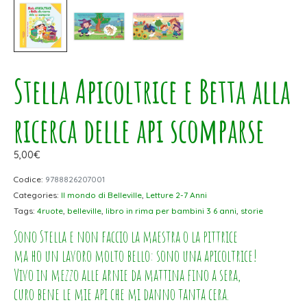
Stella Apicoltrice e Betta alla
ricerca delle api scomparse
5,00
€
Codice:
9788826207001
Categories:
Il mondo di Belleville
,
Letture 2-7 Anni
Tags:
4ruote
,
belleville
,
libro in rima per bambini 3 6 anni
,
storie
Sono Stella e non faccio la maestra o la pittrice
ma ho un lavoro molto bello: sono una apicoltrice!
Vivo in mezzo alle arnie da mattina fino a sera,
curo bene le mie api che mi danno tanta cera.