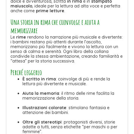
dolce e avventurosa, scritta
in rima
e in
stampato
maiuscolo
, ideale per la lettura ad alta voce e perfetta
anche come
prime letture
.
Una storia in rima che coinvolge e aiuta a
memorizzare
Le
rime
rendono la narrazione più musicale e divertente:
i bambini restano più attenti durante l’ascolto,
memorizzano più facilmente e vivono la lettura con un
senso di calma e serenità. Ogni libro della collana
condivide la stessa ambientazione, creando familiarità e
“attesa” per la storia successiva.
Perché leggerlo
È scritto in rima
: coinvolge di più e rende la
lettura più divertente e musicale.
Aiuta la memoria
: il ritmo delle rime facilita la
memorizzazione della storia.
Illustrazioni colorate
: stimolano fantasia e
attenzione dei bambini.
Oltre gli stereotipi
: protagonisti diversi, storie
adatte a tutti, senza etichette “per maschi o per
femmine”.