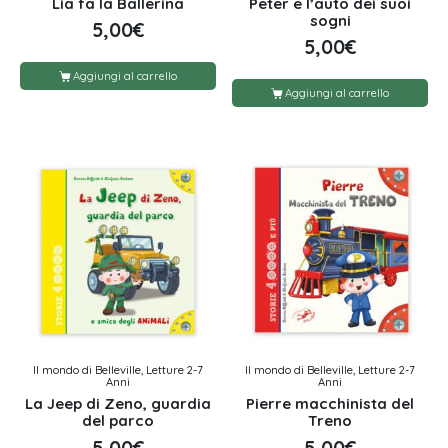
Lia fa la Ballerina
Peter e l’auto dei suoi
sogni
5,00
€
5,00
€
Aggiungi al carrello
Aggiungi al carrello
Il mondo di Belleville, Letture 2-7
Il mondo di Belleville, Letture 2-7
Anni
Anni
La Jeep di Zeno, guardia
Pierre macchinista del
del parco
Treno
5,00
€
5,00
€