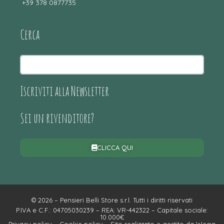
+39 378 0877735
Cerca
Iscriviti alla Newsletter
Sei un rivenditore?
CLICCA QUI
© 2026 – Pensieri Belli Store s.r.l. Tutti i diritti riservati
P.IVA e C.F.: 04705030239 – REA: VR-442322 – Capitale sociale:
10.000€
Privacy policy
–
Cookie policy
– Sito realizzato e gestito da
Wegg