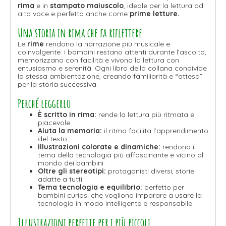
rima
e in
stampato maiuscolo
, ideale per la lettura ad
alta voce e perfetta anche come
prime letture.
Una storia in rima che fa riflettere
Le
rime
rendono la narrazione più musicale e
coinvolgente: i bambini restano attenti durante l’ascolto,
memorizzano con facilità e vivono la lettura con
entusiasmo e serenità. Ogni libro della collana condivide
la stessa ambientazione, creando familiarità e “attesa”
per la storia successiva.
Perché leggerlo
È scritto in rima:
rende la lettura più ritmata e
piacevole.
Aiuta la memoria:
il ritmo facilita l’apprendimento
del testo.
Illustrazioni colorate e dinamiche:
rendono il
tema della tecnologia più affascinante e vicino al
mondo dei bambini.
Oltre gli stereotipi:
protagonisti diversi, storie
adatte a tutti.
Tema tecnologia e equilibrio:
perfetto per
bambini curiosi che vogliono imparare a usare la
tecnologia in modo intelligente e responsabile.
Illustrazioni perfette per i più piccoli