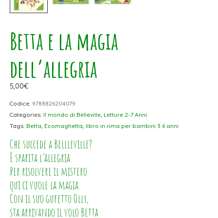
Betta e la magia
dell’allegria
5,00
€
Codice:
9788826204079
Categories:
Il mondo di Belleville
,
Letture 2-7 Anni
Tags:
Betta
,
Ecomaghetta
,
libro in rima per bambini 3 6 anni
Che succede a Bellleville?
È sparita l’allegria.
Per risolvere il mistero
qui ci vuole la magia.
Con il suo gufetto Olly,
sta arrivando il volo Betta