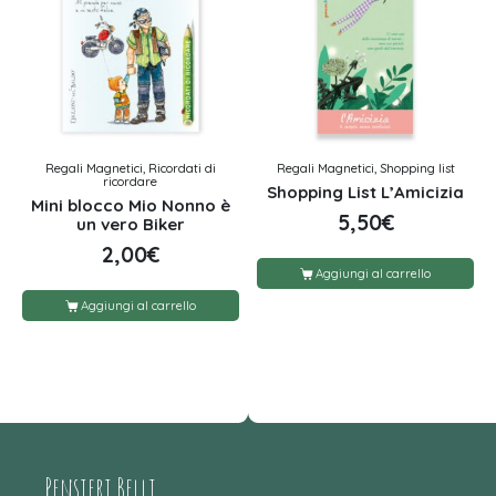
Regali Magnetici, Ricordati di
Regali Magnetici, Shopping list
ricordare
Shopping List L’Amicizia
Mini blocco Mio Nonno è
5,50
€
un vero Biker
2,00
€
Aggiungi al carrello
Aggiungi al carrello
Pensieri Belli