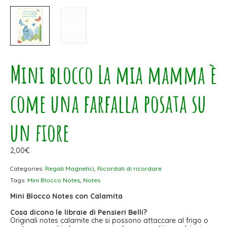
Mini blocco La mia mamma è
come una farfalla posata su
un fiore
2,00
€
Categories:
Regali Magnetici
,
Ricordati di ricordare
Tags:
Mini Blocco Notes
,
Notes
Mini Blocco Notes con Calamita
Cosa dicono le libraie di Pensieri Belli?
Originali notes calamite che si possono attaccare al frigo o