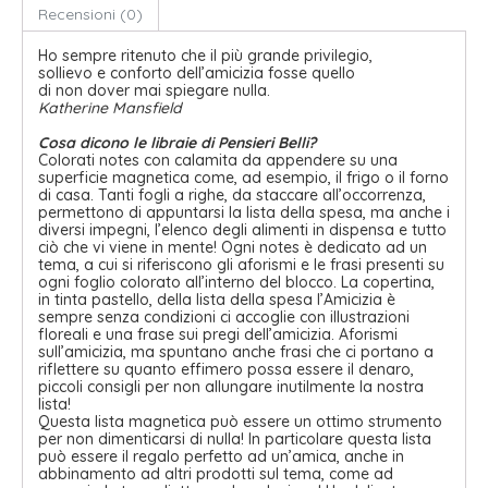
Recensioni (0)
Ho sempre ritenuto che il più grande privilegio,
sollievo e conforto dell’amicizia fosse quello
di non dover mai spiegare nulla.
Katherine Mansfield
Cosa dicono le libraie di Pensieri Belli?
Colorati notes con calamita da appendere su una
superficie magnetica come, ad esempio, il frigo o il forno
di casa. Tanti fogli a righe, da staccare all’occorrenza,
permettono di appuntarsi la lista della spesa, ma anche i
diversi impegni, l’elenco degli alimenti in dispensa e tutto
ciò che vi viene in mente! Ogni notes è dedicato ad un
tema, a cui si riferiscono gli aforismi e le frasi presenti su
ogni foglio colorato all’interno del blocco. La copertina,
in tinta pastello, della lista della spesa l’Amicizia è
sempre senza condizioni ci accoglie con illustrazioni
floreali e una frase sui pregi dell’amicizia. Aforismi
sull’amicizia, ma spuntano anche frasi che ci portano a
riflettere su quanto effimero possa essere il denaro,
piccoli consigli per non allungare inutilmente la nostra
lista!
Questa lista magnetica può essere un ottimo strumento
per non dimenticarsi di nulla! In particolare questa lista
può essere il regalo perfetto ad un’amica, anche in
abbinamento ad altri prodotti sul tema, come ad