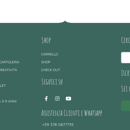
Shop
Cer
CARRELLO
 CARTOLERIA
SHOP
CREATIVITÀ
CHECK OUT
Iscr
Seguici su
TLET
Sei
 3-11 ANNI
Assistenza Clienti e Whatsapp
+39 378 0877735