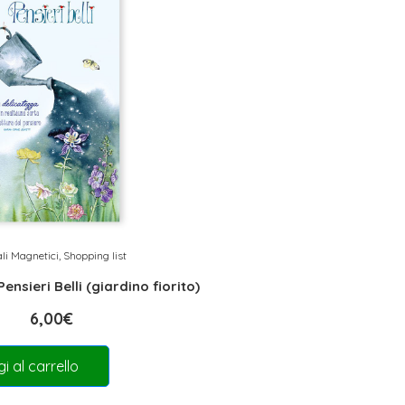
li Magnetici
,
Shopping list
ensieri Belli (giardino fiorito)
6,00
€
i al carrello