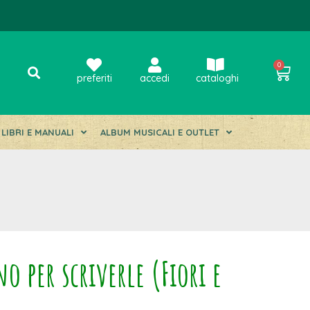
0
preferiti
accedi
cataloghi
LIBRI E MANUALI
ALBUM MUSICALI E OUTLET
o per scriverle (Fiori e