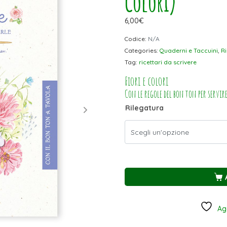
Colori)
6,00
€
Codice:
N/A
Categories:
Quaderni e Taccuini
,
Ri
Tag:
ricettari da scrivere
Fiori e colori
Con le regole del bon ton per servire
Rilegatura
Agg