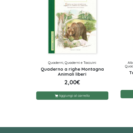
Quaderni, Quaderni e Taccuini
Alb
Quade
Quaderno a righe Montagna
T
Animali liberi
2,00
€
Aggiungi al carrello