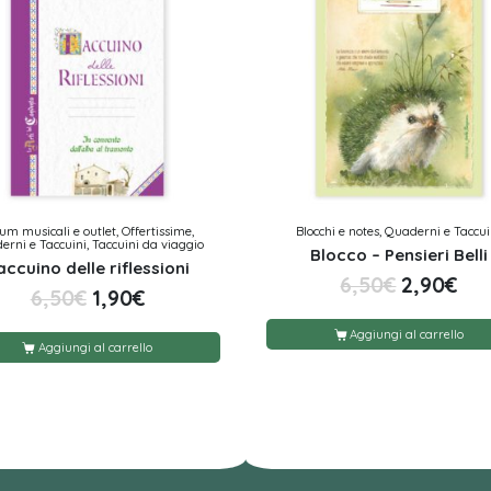
um musicali e outlet, Offertissime,
Blocchi e notes, Quaderni e Taccui
rni e Taccuini, Taccuini da viaggio
Blocco – Pensieri Belli
accuino delle riflessioni
6,50
€
2,90
€
6,50
€
1,90
€
Aggiungi al carrello
Aggiungi al carrello