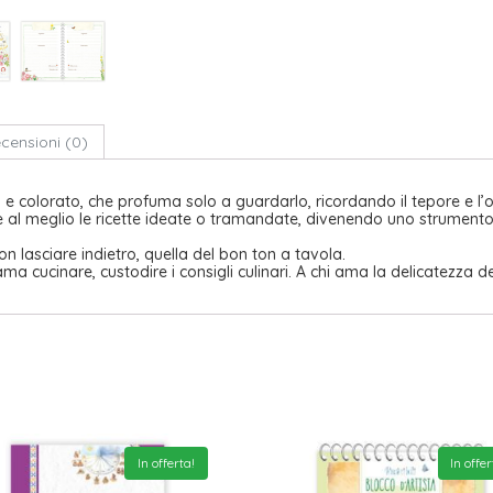
censioni (0)
 colorato, che profuma solo a guardarlo, ricordando il tepore e l’or
e al meglio le ricette ideate o tramandate, divenendo uno strument
on lasciare indietro, quella del bon ton a tavola.
ma cucinare, custodire i consigli culinari. A chi ama la delicatezza d
In offerta!
In offer