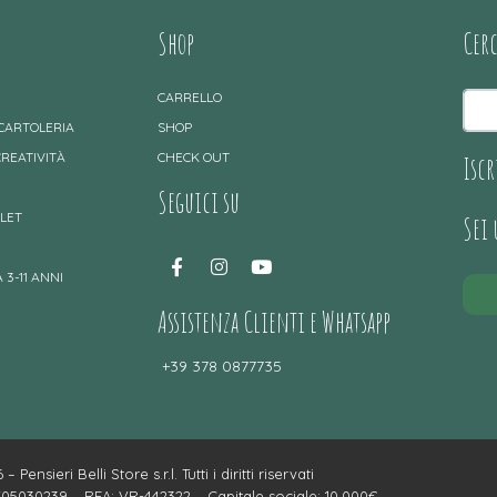
Shop
Cer
CARRELLO
 CARTOLERIA
SHOP
CREATIVITÀ
CHECK OUT
Iscr
Seguici su
TLET
Sei
 3-11 ANNI
Assistenza Clienti e Whatsapp
+39 378 0877735
– Pensieri Belli Store s.r.l. Tutti i diritti riservati
4705030239 – REA: VR-442322 – Capitale sociale: 10.000€