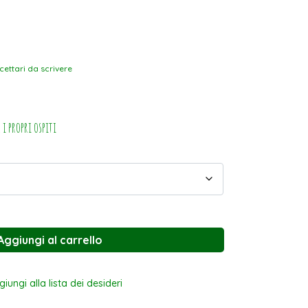
cettari da scrivere
 i propri ospiti
Aggiungi al carrello
iungi alla lista dei desideri