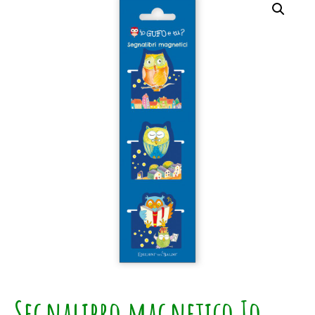
Segnalibro magnetico Io