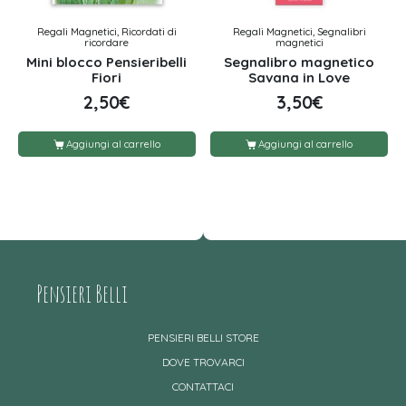
Regali Magnetici, Ricordati di
Regali Magnetici, Segnalibri
ricordare
magnetici
Mini blocco Pensieribelli
Segnalibro magnetico
Fiori
Savana in Love
2,50
€
3,50
€
Aggiungi al carrello
Aggiungi al carrello
Pensieri Belli
PENSIERI BELLI STORE
DOVE TROVARCI
CONTATTACI