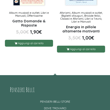
Album musicali e outlet, Libri e
Aforismi, Album musicali e outlet,
Manuali, Offertissime
Biglietti d'auguri, Briciole felici,
Classici e Aforismi, Libri a 1 euro,
Gatto Domande &
Libri e Manuali
Risposte
Energia in pillole
altamente motivanti
5,00
€
1,90
€
3,50
€
1,00
€
Aggiungi al carrello
Aggiungi al carrello
Pensieri Belli
PENSIERI BELLI STORE
DOVE TROVARCI