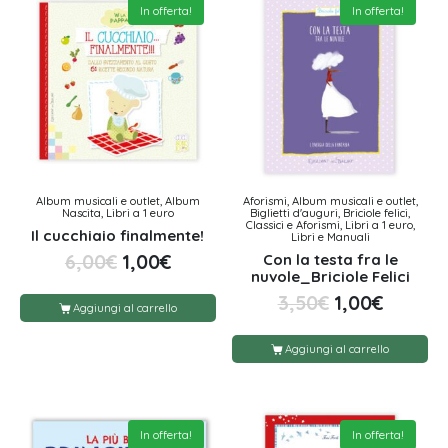
In offerta!
In offerta!
Album musicali e outlet, Album
Aforismi, Album musicali e outlet,
Nascita, Libri a 1 euro
Biglietti d'auguri, Briciole felici,
Classici e Aforismi, Libri a 1 euro,
Il cucchiaio finalmente!
Libri e Manuali
Con la testa fra le
6,00
€
1,00
€
nuvole_Briciole Felici
3,50
€
1,00
€
Aggiungi al carrello
Aggiungi al carrello
In offerta!
In offerta!