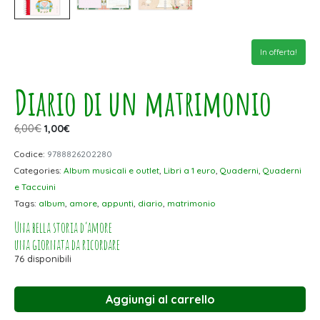
In offerta!
Diario di un matrimonio
6,00
€
1,00
€
Codice:
9788826202280
Categories:
Album musicali e outlet
,
Libri a 1 euro
,
Quaderni
,
Quaderni
e Taccuini
Tags:
album
,
amore
,
appunti
,
diario
,
matrimonio
Una bella storia d’amore
una giornata da ricordare
76 disponibili
Aggiungi al carrello