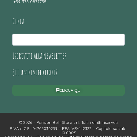
+39 378 0877735
Cerca
Iscriviti alla Newsletter
Sei un rivenditore?
CLICCA QUI
© 2026 – Pensieri Belli Store s.r.l. Tutti i diritti riservati
P.IVA e C.F.: 04705030239 – REA: VR-442322 – Capitale sociale:
10.000€
Privacy policy
–
Cookie policy
– Sito realizzato e gestito da
Wegg