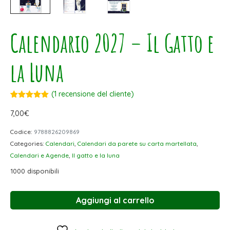
Calendario 2027 – Il Gatto e
la Luna
(
1
recensione del cliente)
Valutato
1
5.00
su 5
7,00
€
su base
di
Codice:
9788826209869
recensioni
Categories:
Calendari
,
Calendari da parete su carta martellata
,
Calendari e Agende
,
Il gatto e la luna
1000 disponibili
Aggiungi al carrello