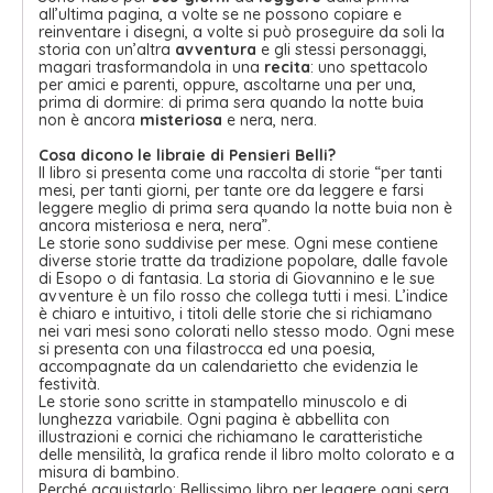
all’ultima pagina, a volte se ne possono copiare e
reinventare i disegni, a volte si può proseguire da soli la
storia con un’altra
avventura
e gli stessi personaggi,
magari trasformandola in una
recita
: uno spettacolo
per amici e parenti, oppure, ascoltarne una per una,
prima di dormire: di prima sera quando la notte buia
non è ancora
misteriosa
e nera, nera.
Cosa dicono le libraie di Pensieri Belli?
Il libro si presenta come una raccolta di storie “per tanti
mesi, per tanti giorni, per tante ore da leggere e farsi
leggere meglio di prima sera quando la notte buia non è
ancora misteriosa e nera, nera”.
Le storie sono suddivise per mese. Ogni mese contiene
diverse storie tratte da tradizione popolare, dalle favole
di Esopo o di fantasia. La storia di Giovannino e le sue
avventure è un filo rosso che collega tutti i mesi. L’indice
è chiaro e intuitivo, i titoli delle storie che si richiamano
nei vari mesi sono colorati nello stesso modo. Ogni mese
si presenta con una filastrocca ed una poesia,
accompagnate da un calendarietto che evidenzia le
festività.
Le storie sono scritte in stampatello minuscolo e di
lunghezza variabile. Ogni pagina è abbellita con
illustrazioni e cornici che richiamano le caratteristiche
delle mensilità, la grafica rende il libro molto colorato e a
misura di bambino.
Perché acquistarlo: Bellissimo libro per leggere ogni sera