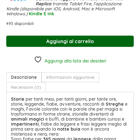
Replica
tramite Tablet Fire, l’applicazione
Kindle (disponibile per iOS, Android, Mac e Microsoft
Windows.)
Kindle E Ink
493 disponibili
Aggiungi al carrello
Aggiungi alla lista dei desideri
Descrizione
Informazioni aggiuntive
Recensioni (0)
Storie
per tanti mesi, per tanti giorni, per tante ore,
storie, leggende, fiabe, avventure, racconti di
Streghe
e
maghi, Favole colorate con le parole che per magia si
trasformano in forme strane, storielle divertenti di
animali magici
e buffi, di bambine e bambini curiosi e
impertinenti
, fiabe da leggere e frasi leggere meglio di
prima sera quando la
notte buia
non è ancora
misteriosa e nera, nera.
Sono fiabe per
365 giorni
da
leggere
dalla prima