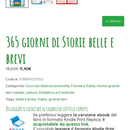
In offerta!
365 giorni di Storie belle e
brevi
14,00
€
11,90
€
Codice:
9788867210152
Categories:
Coccole della buonanotte
,
Favole e fiabe
,
Home grandi
libri natale
,
Letture, Didattica e Creatività
Tags:
belle e brevi
,
fiabe
,
grandi libri
Da leggere o ascoltare al calduccio sotto le coperte
Se preferisci leggere
la versione ebook
del
libro in formato Kindle Print Replica,
è
acquistabile da questo link
.
È possibile
leggere il formato Kindle Print