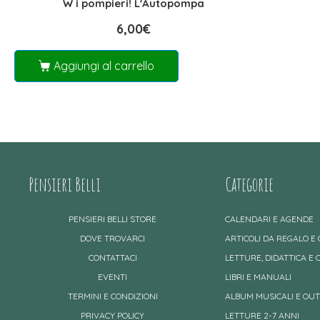
W i pompieri! L'Autopompa
6,00
€
Aggiungi al carrello
Pensieri Belli
Categorie
PENSIERI BELLI STORE
CALENDARI E AGENDE
DOVE TROVARCI
ARTICOLI DA REGALO E
CONTATTACI
LETTURE, DIDATTICA E 
EVENTI
LIBRI E MANUALI
TERMINI E CONDIZIONI
ALBUM MUSICALI E OU
PRIVACY POLICY
LETTURE 2-7 ANNI