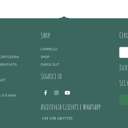
Shop
Cer
CARRELLO
 CARTOLERIA
SHOP
CREATIVITÀ
CHECK OUT
Iscr
Seguici su
TLET
Sei
 3-11 ANNI
Assistenza Clienti e Whatsapp
+39 378 0877735