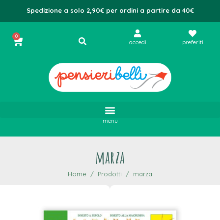
Spedizione a solo 2,90€ per ordini a partire da 40€
0
accedi
preferiti
menu
marza
Home
Prodotti
marza