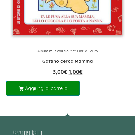
Album musicali e outlet
,
Libri a 1 euro
Gattino cerca Mamma
3,00
€
1,00
€
Aggiungi al carrello
Pensieri Belli