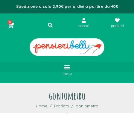
Spedizione a solo 2,90€ per ordini a partire da 40€
0
accedi
preferiti
menu
goniometro
Home
Prodotti
goniometro