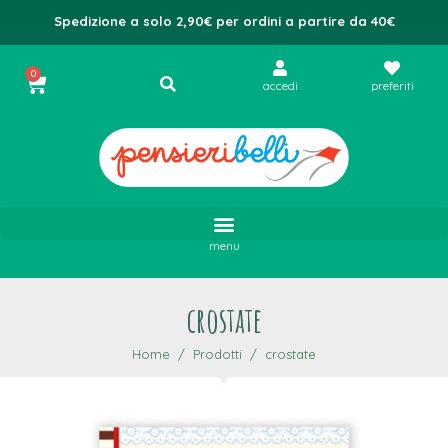
Spedizione a solo 2,90€ per ordini a partire da 40€
0
accedi
preferiti
menu
crostate
Home
Prodotti
crostate