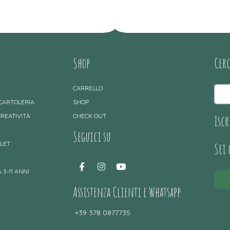
Shop
Cer
CARRELLO
 CARTOLERIA
SHOP
CREATIVITÀ
CHECK OUT
Iscr
Seguici su
TLET
Sei
 3-11 ANNI
Assistenza Clienti e Whatsapp
+39 378 0877735