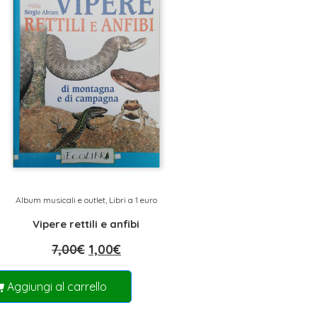
Album musicali e outlet
,
Libri a 1 euro
Vipere rettili e anfibi
7,00
€
1,00
€
Aggiungi al carrello