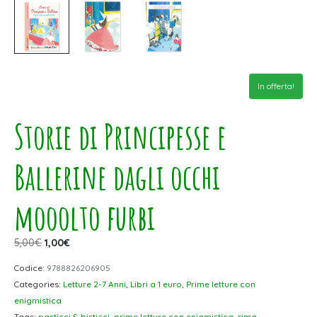
In offerta!
Storie di Principesse e
Ballerine dagli occhi
mooolto furbi
5,00
€
1,00
€
Codice:
9788826206905
Categories:
Letture 2-7 Anni
,
Libri a 1 euro
,
Prime letture con
enigmistica
Tags:
pasticci & bisticci
,
prime letture con enigmistica
,
rima
,