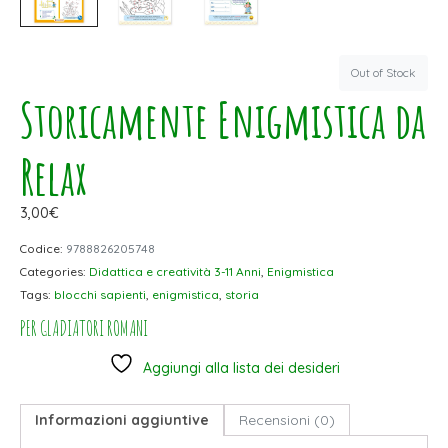
Out of Stock
Storicamente Enigmistica da
Relax
3,00
€
Codice:
9788826205748
Categories:
Didattica e creatività 3-11 Anni
,
Enigmistica
Tags:
blocchi sapienti
,
enigmistica
,
storia
PER GLADIATORI ROMANI
Aggiungi alla lista dei desideri
Informazioni aggiuntive
Recensioni (0)