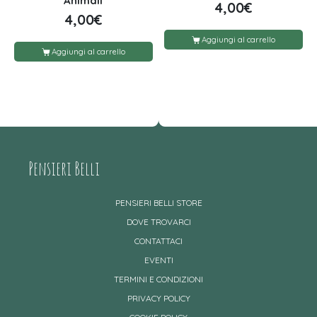
Animali
4,00
€
4,00
€
Aggiungi al carrello
Aggiungi al carrello
Pensieri Belli
PENSIERI BELLI STORE
DOVE TROVARCI
CONTATTACI
EVENTI
TERMINI E CONDIZIONI
PRIVACY POLICY