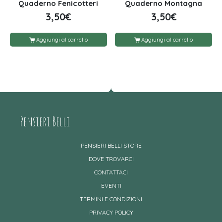
Quaderno Fenicotteri
Quaderno Montagna
3,50
€
3,50
€
Aggiungi al carrello
Aggiungi al carrello
Pensieri Belli
PENSIERI BELLI STORE
DOVE TROVARCI
CONTATTACI
EVENTI
TERMINI E CONDIZIONI
PRIVACY POLICY