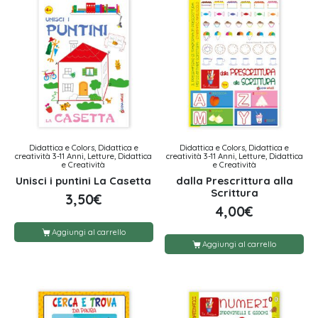
Didattica e Colors, Didattica e
Didattica e Colors, Didattica e
creatività 3-11 Anni, Letture, Didattica
creatività 3-11 Anni, Letture, Didattica
e Creatività
e Creatività
Unisci i puntini La Casetta
dalla Prescrittura alla
Scrittura
3,50
€
4,00
€
Aggiungi al carrello
Aggiungi al carrello