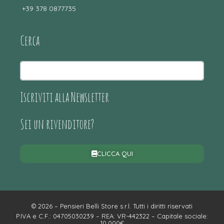
+39 378 0877735
Cerca
Iscriviti alla Newsletter
Sei un rivenditore?
CLICCA QUI
© 2026 – Pensieri Belli Store s.r.l. Tutti i diritti riservati
P.IVA e C.F.: 04705030239 – REA: VR-442322 – Capitale sociale:
10.000€