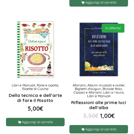
Aggiungi al carrello
In offerta!
Libri e Manuali, Pane e cipolla,
Aforismi, Album musicali e outlet,
Ricette di Cucina
Biglietti d'auguri, Briciole felici,
Classici e Aforismi, Libri a 1 euro,
Della tecnica e dell’arte
Libri e Manuali
di fare il Risotto
Riflessioni alle prime luci
dell’alba
5,00
€
3,50
€
1,00
€
Aggiungi al carrello
Aggiungi al carrello