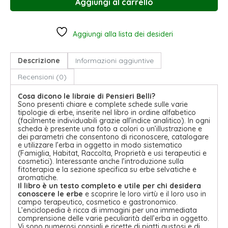
Aggiungi al carrello
Aggiungi alla lista dei desideri
Descrizione
Informazioni aggiuntive
Recensioni (0)
Cosa dicono le libraie di Pensieri Belli?
Sono presenti chiare e complete schede sulle varie
tipologie di erbe, inserite nel libro in ordine alfabetico
(facilmente individuabili grazie all’indice analitico). In ogni
scheda è presente una foto a colori o un’illustrazione e
dei parametri che consentono di riconoscere, catalogare
e utilizzare l’erba in oggetto in modo sistematico
(Famiglia, Habitat, Raccolta, Proprietà e usi terapeutici e
cosmetici). Interessante anche l’introduzione sulla
fitoterapia e la sezione specifica su erbe selvatiche e
aromatiche.
Il libro è un testo completo e utile per chi desidera
conoscere le erbe
e scoprire le loro virtù e il loro uso in
campo terapeutico, cosmetico e gastronomico.
L’enciclopedia è ricca di immagini per una immediata
comprensione delle varie peculiarità dell’erba in oggetto.
Vi sono numerosi consigli e ricette di piatti gustosi e di