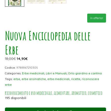
In offerta!
Nuova Enciclopedia delle
Erbe
18,00
€
14,90
€
Codice:
9788867210305
Categories:
Erbe medicinali
,
Libri e Manuali
,
Orto giardino e cantina
Tags:
erbe
,
erbe aromatiche
,
erbe medicinali
,
ricette
,
riconoscere
erbe
riconoscimento e uso medicinale, alimentare, aromatico, cosmetico
195 disponibili