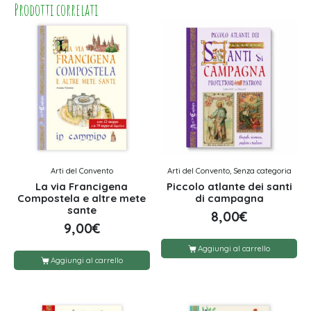
Prodotti correlati
Arti del Convento
Arti del Convento, Senza categoria
La via Francigena
Piccolo atlante dei santi
Compostela e altre mete
di campagna
sante
8,00
€
9,00
€
Aggiungi al carrello
Aggiungi al carrello