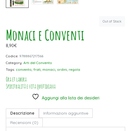
Out of Stock
Monaci e Conventi
8,90
€
Codice:
9788867217366
Category:
Arti del Convento
Tags:
convento
,
frati
,
monaci
,
ordini
,
regola
Ora et labora
Spiritualità e vita quotidiana
Aggiungi alla lista dei desideri
Descrizione
Informazioni aggiuntive
Recensioni (0)