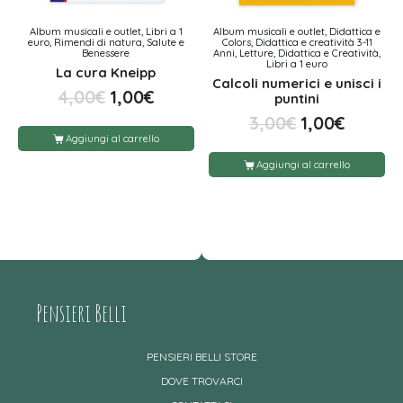
Album musicali e outlet, Libri a 1
Album musicali e outlet, Didattica e
euro, Rimendi di natura, Salute e
Colors, Didattica e creatività 3-11
Benessere
Anni, Letture, Didattica e Creatività,
Libri a 1 euro
La cura Kneipp
Calcoli numerici e unisci i
4,00
€
1,00
€
puntini
3,00
€
1,00
€
Aggiungi al carrello
Aggiungi al carrello
Pensieri Belli
PENSIERI BELLI STORE
DOVE TROVARCI