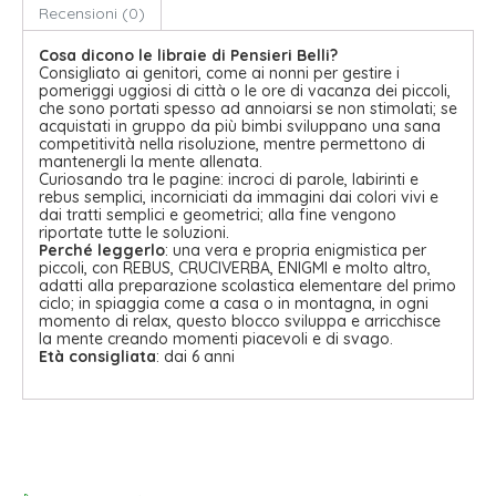
Recensioni (0)
Cosa dicono le libraie di Pensieri Belli?
Consigliato ai genitori, come ai nonni per gestire i
pomeriggi uggiosi di città o le ore di vacanza dei piccoli,
che sono portati spesso ad annoiarsi se non stimolati; se
acquistati in gruppo da più bimbi sviluppano una sana
competitività nella risoluzione, mentre permettono di
mantenergli la mente allenata.
Curiosando tra le pagine: incroci di parole, labirinti e
rebus semplici, incorniciati da immagini dai colori vivi e
dai tratti semplici e geometrici; alla fine vengono
riportate tutte le soluzioni.
Perché leggerlo
: una vera e propria enigmistica per
piccoli, con REBUS, CRUCIVERBA, ENIGMI e molto altro,
adatti alla preparazione scolastica elementare del primo
ciclo; in spiaggia come a casa o in montagna, in ogni
momento di relax, questo blocco sviluppa e arricchisce
la mente creando momenti piacevoli e di svago.
Età consigliata
: dai 6 anni