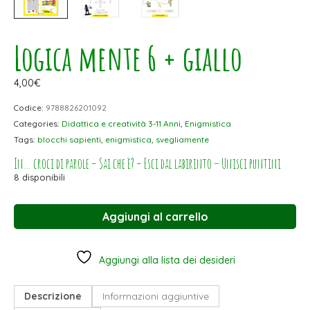
Logica mente 6 + giallo
4,00
€
Codice:
9788826201092
Categories:
Didattica e creatività 3-11 Anni
,
Enigmistica
Tags:
blocchi sapienti
,
enigmistica
,
svegliamente
In… croci di parole – Sai che è? – Esci dal labirinto – Unisci puntini
8 disponibili
Aggiungi al carrello
Aggiungi alla lista dei desideri
Descrizione
Informazioni aggiuntive