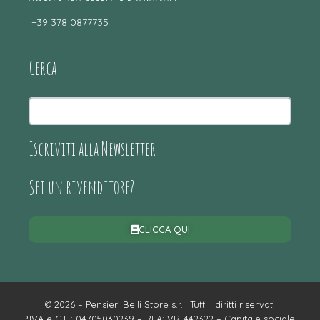
+39 378 0877735
Cerca
Iscriviti alla Newsletter
Sei un rivenditore?
CLICCA QUI
© 2026 – Pensieri Belli Store s.r.l. Tutti i diritti riservati
P.IVA e C.F.: 04705030239 – REA: VR-442322 – Capitale sociale: