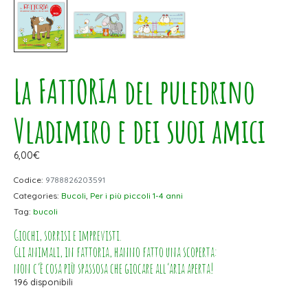
La FATTORIA del puledrino
Vladimiro e dei suoi amici
6,00
€
Codice:
9788826203591
Categories:
Bucoli
,
Per i più piccoli 1-4 anni
Tag:
bucoli
Giochi, sorrisi e imprevisti.
Gli animali, in fattoria, hanno fatto una scoperta:
non c’è cosa più spassosa che giocare all’aria aperta!
196 disponibili