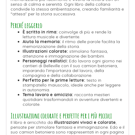
senso di calma e serenità. Ogni libro della collana
condivide la stessa ambientazione, creando familiarità e
“attesa” per la storia successiva.
Perché leggerlo
È scritto in rima:
coinvolge di più e rende la
lettura musicale e divertente.
Aiuta la memoria:
il ritmo delle parole facilita la
memorizzazione della storia.
Illustrazioni colorate:
stimolano fantasia,
attenzione e immaginazione dei bambini.
Personaggi realistici:
Edo lavora ogni giorno nei
cantieri di Belleville con il suo camion betoniera,
imparando l’importanza del lavoro, della
compagnia e della collaborazione.
Perfetto per le prime letture:
testo in
stampatello maiuscolo, ideale anche per leggere
in autonomia.
Tema lavoro e amicizia:
racconta mestieri
quotidiani trasformandoli in avventure divertenti e
colorate.
Illustrazioni colorate e perfette per i più piccoli
Il libro è arricchito da
illustrazioni vivaci e colorate
,
pensate per stimolare fantasia e immaginazione. Edo e il
suo camion betoniera sono rappresentati in ogni pagina