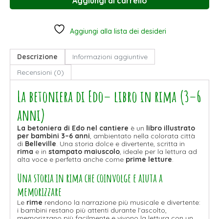
Aggiungi al carrello
Aggiungi alla lista dei desideri
Descrizione
Informazioni aggiuntive
Recensioni (0)
La betoniera di Edo– libro in rima (3–6
anni)
La betoniera di Edo nel cantiere
è un
libro illustrato
per bambini 3–6 anni
, ambientato nella colorata città
di
Belleville
. Una storia dolce e divertente, scritta in
rima
e in
stampato maiuscolo
, ideale per la lettura ad
alta voce e perfetta anche come
prime letture
.
Una storia in rima che coinvolge e aiuta a
memorizzare
Le
rime
rendono la narrazione più musicale e divertente:
i bambini restano più attenti durante l’ascolto,
memorizzano più facilmente e vivono la lettura con un