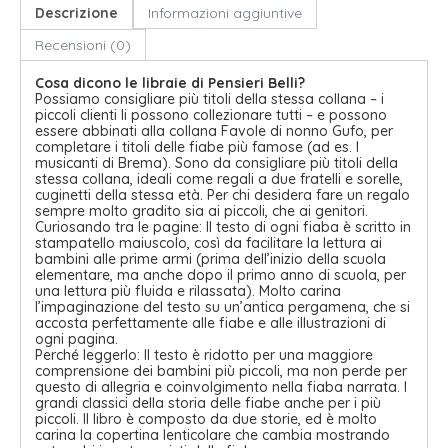
Descrizione
Informazioni aggiuntive
Recensioni (0)
Cosa dicono le libraie di Pensieri Belli?
Possiamo consigliare più titoli della stessa collana – i
piccoli clienti li possono collezionare tutti – e possono
essere abbinati alla collana Favole di nonno Gufo, per
completare i titoli delle fiabe più famose (ad es. I
musicanti di Brema). Sono da consigliare più titoli della
stessa collana, ideali come regali a due fratelli e sorelle,
cuginetti della stessa età. Per chi desidera fare un regalo
sempre molto gradito sia ai piccoli, che ai genitori.
Curiosando tra le pagine: Il testo di ogni fiaba è scritto in
stampatello maiuscolo, così da facilitare la lettura ai
bambini alle prime armi (prima dell’inizio della scuola
elementare, ma anche dopo il primo anno di scuola, per
una lettura più fluida e rilassata). Molto carina
l’impaginazione del testo su un’antica pergamena, che si
accosta perfettamente alle fiabe e alle illustrazioni di
ogni pagina.
Perché leggerlo: Il testo è ridotto per una maggiore
comprensione dei bambini più piccoli, ma non perde per
questo di allegria e coinvolgimento nella fiaba narrata. I
grandi classici della storia delle fiabe anche per i più
piccoli. Il libro è composto da due storie, ed è molto
carina la copertina lenticolare che cambia mostrando