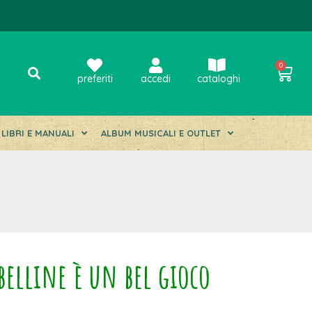
0
preferiti
accedi
cataloghi
LIBRI E MANUALI
ALBUM MUSICALI E OUTLET
belline è un bel gioco