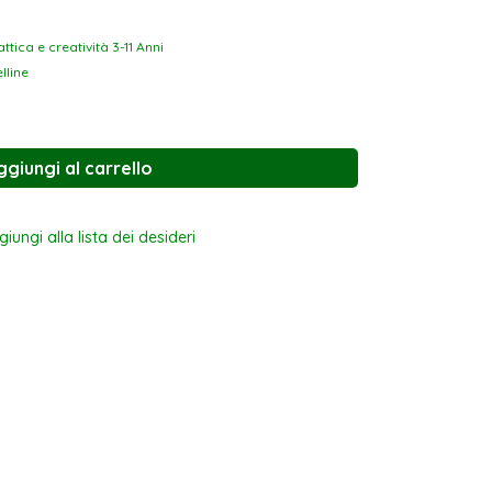
ttica e creatività 3-11 Anni
lline
ggiungi al carrello
iungi alla lista dei desideri