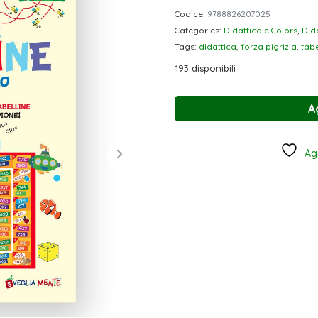
Codice:
9788826207025
Categories:
Didattica e Colors
,
Dida
Tags:
didattica
,
forza pigrizia
,
tabe
193 disponibili
A
Agg