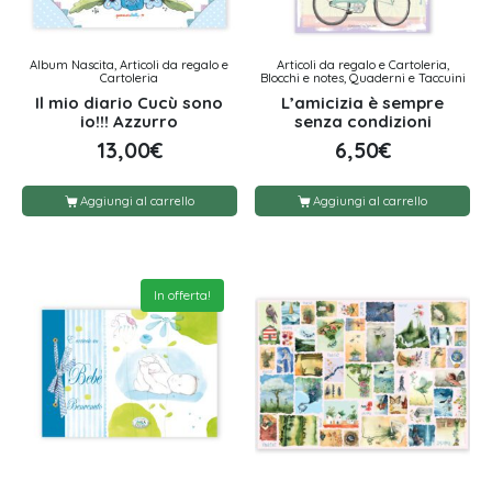
Album Nascita, Articoli da regalo e
Articoli da regalo e Cartoleria,
Cartoleria
Blocchi e notes, Quaderni e Taccuini
Il mio diario Cucù sono
L’amicizia è sempre
io!!! Azzurro
senza condizioni
13,00
€
6,50
€
Aggiungi al carrello
Aggiungi al carrello
In offerta!