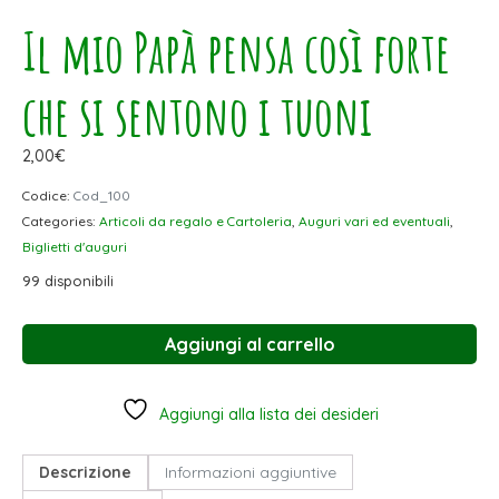
Il mio Papà pensa così forte
che si sentono i tuoni
2,00
€
Codice:
Cod_100
Categories:
Articoli da regalo e Cartoleria
,
Auguri vari ed eventuali
,
Biglietti d'auguri
99 disponibili
Aggiungi al carrello
Aggiungi alla lista dei desideri
Descrizione
Informazioni aggiuntive